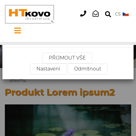
Tento web používá cookies
×
CS
+420
htkovo@htkovo.
469
660
Vaše soukromí je důležité. Můžete si vybrat z
514
nastavení cookies níže.
PŘIJMOUT VŠE
Nastavení
Odmítnout
Úvodní stránka
»
Produkty
»
Produkt Lorem
ipsum2
Produkt Lorem ipsum2