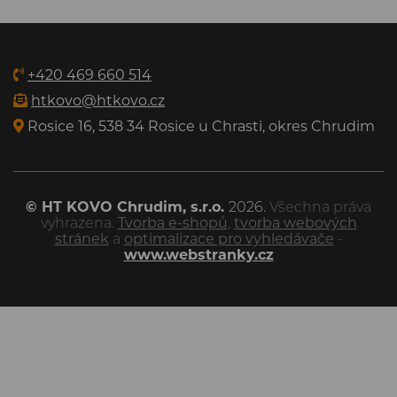
+420 469 660 514
htkovo@htkovo.cz
Rosice 16, 538 34 Rosice u Chrasti, okres Chrudim
© HT KOVO Chrudim, s.r.o.
2026.
Všechna práva
vyhrazena.
Tvorba e-shopů
,
tvorba webových
stránek
a
optimalizace pro vyhledávače
-
www.webstranky.cz