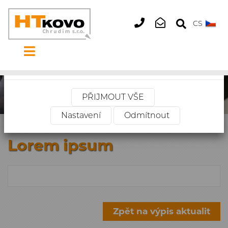
Tento web používá cookies
×
CS
+420
htkovo@htkovo.
469
660
Vaše soukromí je důležité. Můžete si vybrat z
514
nastavení cookies níže.
PŘIJMOUT VŠE
Nastavení
Odmítnout
Úvodní stránka
»
Lorem ipsum
Lorem ipsum
Zpět na výpis aktualit