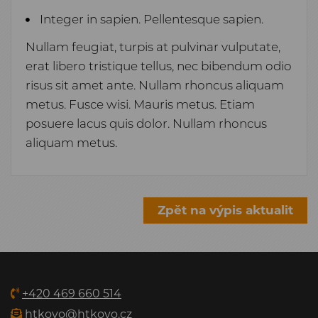
Integer in sapien. Pellentesque sapien.
Nullam feugiat, turpis at pulvinar vulputate,
erat libero tristique tellus, nec bibendum odio
risus sit amet ante. Nullam rhoncus aliquam
metus. Fusce wisi. Mauris metus. Etiam
posuere lacus quis dolor. Nullam rhoncus
aliquam metus.
Zpět na výpis aktualit
+420 469 660 514
htkovo@htkovo.cz