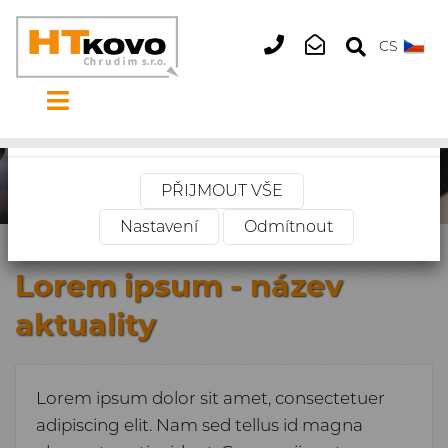
Tento web používá cookies
×
CS
+420
htkovo@htkovo.
469
660
Vaše soukromí je důležité. Můžete si vybrat z
514
nastavení cookies níže.
PŘIJMOUT VŠE
Nastavení
Odmítnout
Úvodní stránka
»
Lorem ipsum - název aktuality
Lorem ipsum - název
aktuality
Lorem ipsum dolor sit amet, consectetuer
adipiscing elit. Nam sed tellus id magna